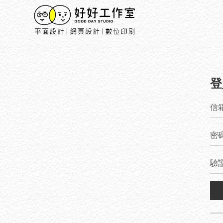
登
信
密
驗