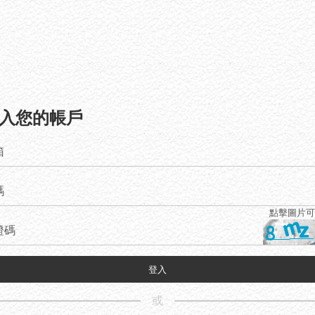
入您的帳戶
箱
碼
點擊圖片可
證碼
登入
或